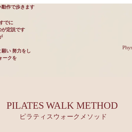
い動作で歩きます
はすでに
のが定説です
が
Phys
願い 努力をし
ォークを
PILATES WALK METHOD
ピラティスウォークメソッド