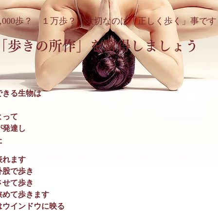
 7,000歩？ １万歩？ 大切なのは「正しく歩く」事です
「歩きの所作」を習得しましょう
できる生物は
よって
が発達し
た
表れます
外股で歩き
させて歩き
狭めて歩きます
はウインドウに映る