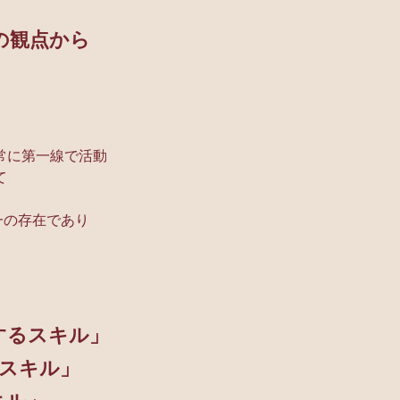
の観点から
て常に第一線で活動
て
一の存在であり
するスキル」
すスキル」