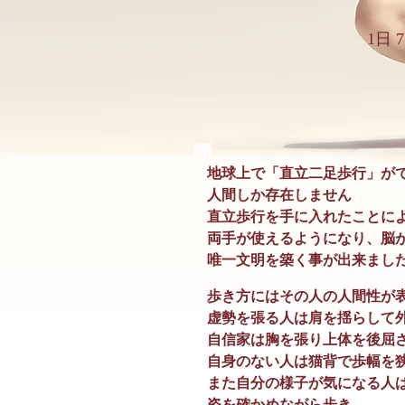
1日
地球上で​「直立二足歩行」が
人間しか存在しません
直立歩行を手に入れたことに
両手が使えるようになり、脳
​唯一文明を築く事が出来まし
歩き方にはその人の人間性が
虚勢を張る人は肩を揺らして
自信家は胸を張り上体を後屈
自身のない人は猫背で歩幅を
また自分の様子が気になる人
姿を確かめながら歩き