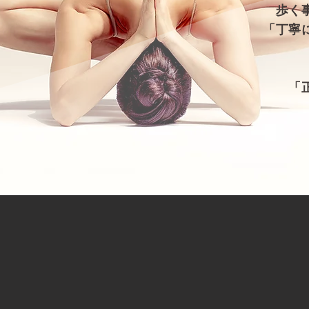
歩く
「丁寧
「