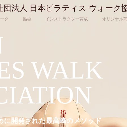
社団法人 日本ピラティス ウォーク
ーク
協会
インストラクター育成
オリジナル
N
TES WALK
CIATION
めに開発された最高峰のメソッド